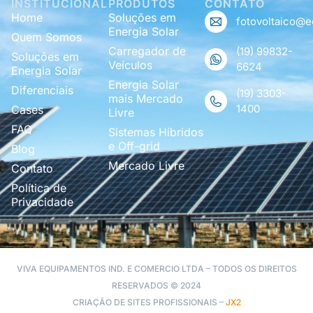
INSTITUCIONAL
PRODUTOS
CONTATO
Home
Soluções em
fotovoltaico@e
Energia Solar
Quem Somos
Carregador de
(19) 99832-
Soluções em
Veículos
6624
Energia Solar
Energia Solar
Diferenciais
(19) 3303-
mais Mercado
1400
Cases
Livre
FAQ
Sistemas Híbridos
e Off-grid
Blog
Mercado Livre
Contato
Política de
Privacidade
VIVA EQUIPAMENTOS IND. E COMERCIO LTDA – TODOS OS DIREITOS
RESERVADOS © 2024
CRIAÇÃO DE SITES PROFISSIONAIS –
JX2