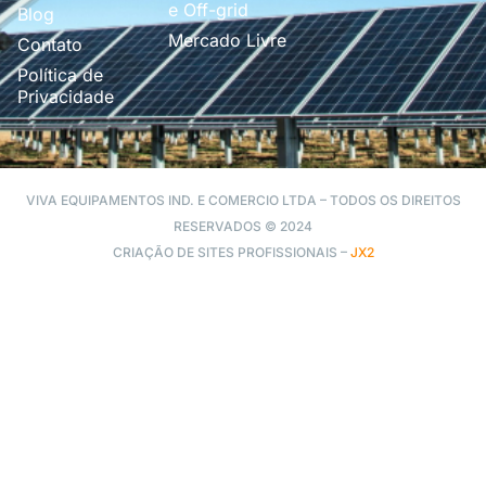
e Off-grid
Blog
Mercado Livre
Contato
Política de
Privacidade
VIVA EQUIPAMENTOS IND. E COMERCIO LTDA – TODOS OS DIREITOS
RESERVADOS © 2024
CRIAÇÃO DE SITES PROFISSIONAIS –
JX2