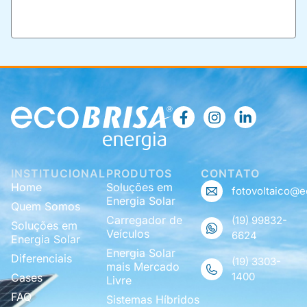
INSTITUCIONAL
PRODUTOS
CONTATO
Home
Soluções em
fotovoltaico@e
Energia Solar
Quem Somos
Carregador de
(19) 99832-
Soluções em
Veículos
6624
Energia Solar
Energia Solar
Diferenciais
(19) 3303-
mais Mercado
1400
Cases
Livre
FAQ
Sistemas Híbridos