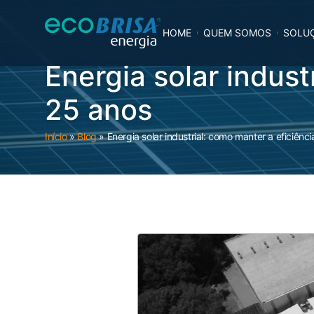
HOME
QUEM SOMOS
SOLUÇ
Energia solar indus
25 anos
Início
»
Blog
»
Energia solar industrial: como manter a eficiên