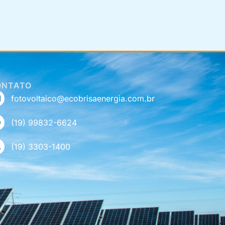
ONTATO
fotovoltaico@ecobrisaenergia.com.br
(19) 99832-6624
(19) 3303-1400