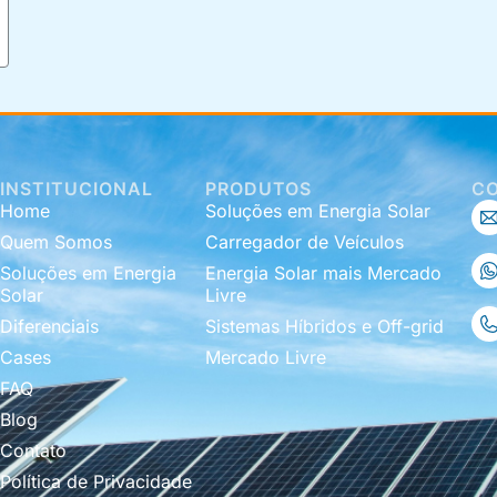
INSTITUCIONAL
PRODUTOS
C
Home
Soluções em Energia Solar
Quem Somos
Carregador de Veículos
Soluções em Energia
Energia Solar mais Mercado
Solar
Livre
Diferenciais
Sistemas Híbridos e Off-grid
Cases
Mercado Livre
FAQ
Blog
Contato
Política de Privacidade